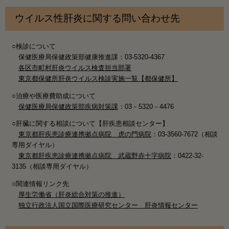
ウイルス性肝炎に関する問い合わせ先
○検診について
保健医療局保健政策部健康推進課：03-5320-4367
各区市町村肝炎ウイルス検査担当部署
東京都保健所肝炎ウイルス検診実施一覧【都保健所】
○治療や医療費助成について
保健医療局保健政策部疾病対策課
：03－5320－4476
○肝臓に関する相談について【肝疾患相談センター】
東京都肝疾患診療連携拠点病院 虎の門病院
：03-3560-7672（相談
専用ダイヤル）
東京都肝疾患診療連携拠点病院 武蔵野赤十字病院
：0422-32-
3135（相談専用ダイヤル）
○関連情報リンク先
厚生労働省（肝炎総合対策の推進）
独立行政法人国立国際医療研究センター 肝炎情報センター