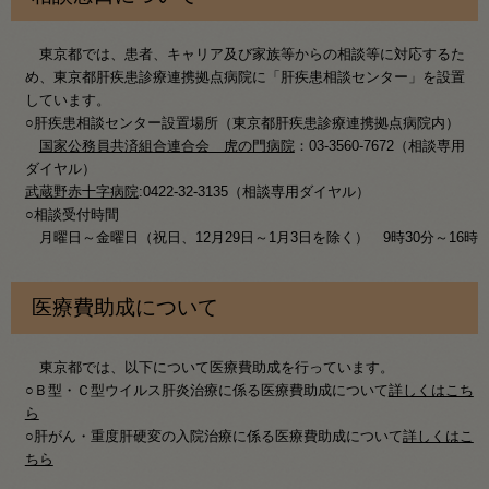
東京都では、患者、キャリア及び家族等からの相談等に対応するた
め、東京都肝疾患診療連携拠点病院に「肝疾患相談センター」を設置
しています。
○肝疾患相談センター設置場所（東京都肝疾患診療連携拠点病院内）
国家公務員共済組合連合会 虎の門病院
：03-3560-7672（相談専用
ダイヤル）
武蔵野赤十字病院
:0422-32-3135（相談専用ダイヤル）
○相談受付時間
月曜日～金曜日（祝日、12月29日～1月3日を除く） 9時30分～16時
医療費助成について
東京都では、以下について医療費助成を行っています。
○Ｂ型・Ｃ型ウイルス肝炎治療に係る医療費助成について
詳しくはこち
ら
○肝がん・重度肝硬変の入院治療に係る医療費助成について
詳しくはこ
ちら