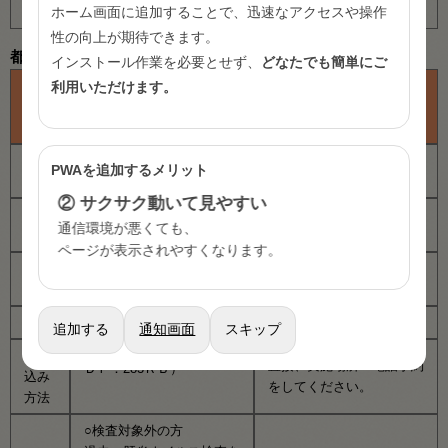
ホーム画面に追加することで、迅速なアクセスや操作
機会がある方
性の向上が期待できます。
都内にお住まいの39歳以下の方
インストール作業を必要とせず、
どなたでも簡単にご
39歳以下で市町村に在住
利用いただけます。
39歳以下で特別区・八王
の方（八王子市・町田市を
子市・町田市に在住の方
除く。）
実施
PWAを追加するメリット
特別区・八王子市・町田市
東京都
主体
② サクサク動いて見やすい
実施
各都保健所及び島しょ保健
通信環境が悪くても、
場所
所出張所
※区市町村により異なりま
ページが表示されやすくなります。
すので、各区市町村の担当
実施
東京都保健所肝炎ウイルス
部署にお問い合わせくださ
時期
検診実施一覧（都保健所）
い。
費用
無料
↓↓↓
追加する
通知画面
スキップ
お問合せ及び実施状況
（Ｐ
申し
直接、実施場所へ電話予約
ＤＦ：283ＫＢ）
込み
をしてください。
方法
○検査対象外の方