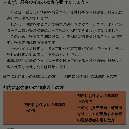
～まず、肝炎ウイルス検査を受けましょう～
肝炎は、感染した状態を放置すると慢性肝炎から肝硬変、肝がんに
進行する場合があります。
しかし、治療をすることで病気の進行を防ぐことができ、またイン
ターフェロン等の治療によって完治が期待できるようになりました。
このため、検査で早期に発見し、早期に治療を受けることが大切で
す。検査方法は血液検査です。
肝炎ウイルス検査は、各区市町村や東京都が実施しています。それ
ぞれの検査の対象者は、下記のとおりです。
※職場等他の肝炎ウイルス検査受検予定のある方及び過去に肝炎ウイ
ルス検査を受検した方は対象外です。
都内にお住まいの40歳以上の方
都内にお住まいの39歳以下の方
都内にお住まいの40歳以上の方
都内にお住まいの40歳以
上の方で
都内にお住まいの40歳以
市町村（八王子市、町田市
上の方
を除く。）が実施する検査
の受検機会を逸した方