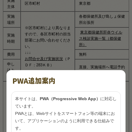
実施
区市町村
東京都
主体
実施
各都保健所及び島しょ保健
場所
所出張所
※区市町村により異なりま
東京都保健所肝炎ウイル
すので、各区市町村の担当
実施
ス検診実施一覧（都保健
部署にお問い合わせくださ
時期
所）
い。
↓↓↓
費用
無料
お問合せ及び実施状況
（Ｐ
申し
ＤＦ：283ＫＢ）
直接、実施場所へ電話予約
込み
をしてください。
方法
PWA追加案内
○検査対象外の方
過去、肝炎ウイルス検査を
本サイトは、
PWA（Progressive Web App）
に対応し
受けたことがある方（ただ
し、「過去受検」の欄が可
○検査対象外の方
ています。
備考
になっている自治体は受検
各都保健所へお問い合わせ
PWAとは、Webサイトをスマートフォン等の端末にお
できます。）
ください。
いて、アプリケーションのように利用できる仕組みで
他法（医療保険各法その他
す。
の法令等）により受検する