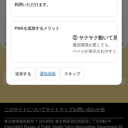
利用いただけます。
お問い合わせ
PWAを追加するメリット
このページの担当は
保健政策部 健康推進課 成人保健
担当
です。
② サクサク動いて見やすい
通信環境が悪くても、
ページが表示されやすくなります。
追加する
通知画面
スキップ
このサイトについて
サイトマップ
お問い合わせ先
東京都保健医療局 〒163-8001 東京都新宿区西新宿二丁目8番1号
Copyright© Bureau of Public Health,Tokyo Metropolitan Government.All