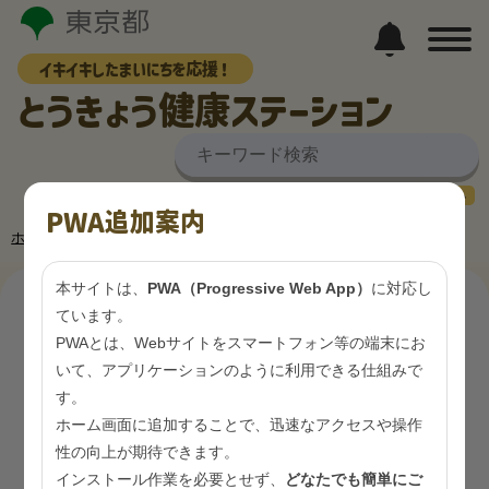
イキイキしたまいにちを応援！
とうきょう健康ステーション
大
中
小
PWA追加案内
ホーム
その他健康づくり情報
健康増進事業
■健康増進事業
本サイトは、
PWA（Progressive Web App）
に対応し
ています。
■健康増進事業
PWAとは、Webサイトをスマートフォン等の端末にお
いて、アプリケーションのように利用できる仕組みで
す。
ホーム画面に追加することで、迅速なアクセスや操作
健康増進事業
性の向上が期待できます。
インストール作業を必要とせず、
どなたでも簡単にご
肝炎ウイルス検診を受けましょう