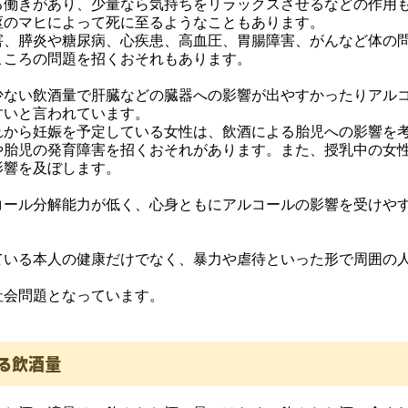
る働きがあり、少量なら気持ちをリラックスさせるなどの作用
枢のマヒによって死に至るようなこともあります。
害、膵炎や糖尿病、心疾患、高血圧、胃腸障害、がんなど体の
こころの問題を招くおそれもあります。
少ない飲酒量で肝臓などの臓器への影響が出やすかったりアル
すいと言われています。
れから妊娠を予定している女性は、飲酒による胎児への影響を
や胎児の発育障害を招くおそれがあります。また、授乳中の女
影響を及ぼします。
コール分解能力が低く、心身ともにアルコールの影響を受けや
ている本人の健康だけでなく、暴力や虐待といった形で周囲の
社会問題となっています。
める飲酒量