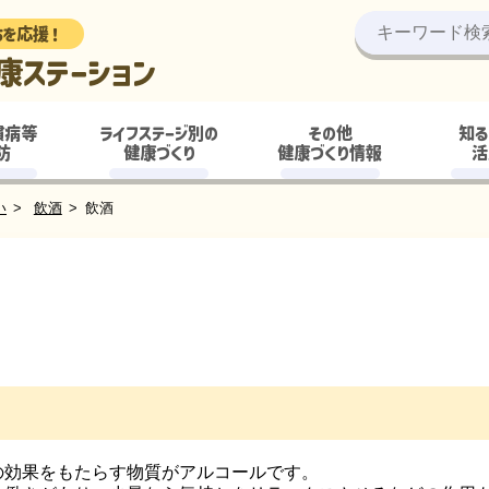
ちを応援！
康ステーション
慣病等
ライフステージ別の
その他
知る
防
健康づくり
健康づくり情報
活
い
飲酒
飲酒
の効果をもたらす物質がアルコールです。