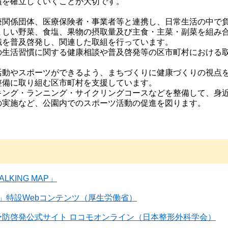
慣を確立していくことが大切です。
療関係団体、医療保険者・事業者等と連携し、日常生活の中で
ましい野菜、食塩、果物の摂取量及び主食・主菜・副菜を組み
識を普及啓発し、関連した取組を行っています。
の生活習慣に関する健康相談や普及啓発等の区市町村における
活動やスポーツができるよう、まちづくりに健康づくりの視点
整備に取り組む区市町村を支援しています。
キング・ランニング・サイクリングコースなどを整備して、身
の実施など、公園内でのスポーツ活動の促進を図ります。
LKING MAP」
防」特設Webコンテンツ（厚生労働省）
予防啓発公式サイト ロコモオンライン（日本整形外科学会）