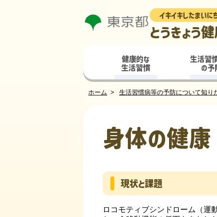
イキイキしたまいに
とうきょう健
健康的な
生活習
生活習慣
の予
ホーム
生活習慣病等の予防について知り
身体の健康
現状と課題
ロコモティブシンドローム（運