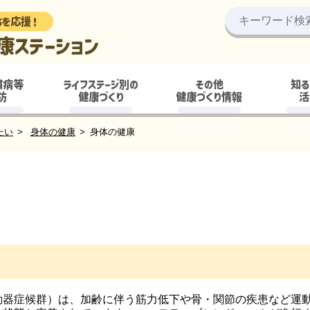
ちを応援！
康ステーション
慣病等
ライフステージ別の
その他
知る
防
健康づくり
健康づくり情報
活
たい
身体の健康
身体の健康
動器症候群）は、加齢に伴う筋力低下や骨・関節の疾患など運