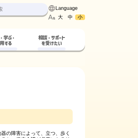
大
中
小
・学ぶ・
相談・サポート
用する
を受けたい
動器の障害によって、立つ、歩く