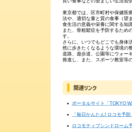
良い食事などの望ましい生活習
東京都では、区市町村や保健医
法や、適切な量と質の食事（望
食生活の意義や栄養に関する知
また、骨粗鬆症を予防するため
す。
さらに、いつでもどこでも身体
然に歩きたくなるような環境の
道路、遊歩道、公園等にウォー
推進し、また、スポーツ教室等
関連リンク
ポータルサイト「TOKYO WA
「毎日かんたん! ロコモ予
ロコモティブシンドローム