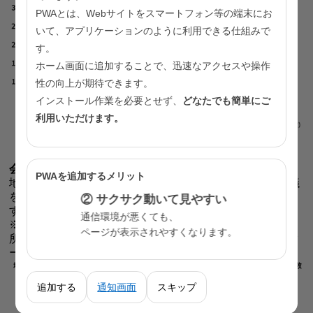
PWAとは、Webサイトをスマートフォン等の端末にお
いて、アプリケーションのように利用できる仕組みで
す。
ホーム画面に追加することで、迅速なアクセスや操作
性の向上が期待できます。
インストール作業を必要とせず、
どなたでも簡単にご
利用いただけます。
※
〈地域・職域連携に取り組む（職域関係者
を委員に含む
会議を設置する）区市町村等の数（令和5年度 東京都）〉
PWAを追加するメリット
地域・職域連携に取り組む（職域関係者を委員に含む会議
を設置する）区市町村等の数は、令和5年度で25を数えま
② サクサク動いて見やすい
す。都全体では4割程度になっています。
通信環境が悪くても、
※職域関係者：全国健康保険協会等の保険者、商工会議
ページが表示されやすくなります。
所・商工会、企業、労働基準監督署、地域産業保健センタ
ーなどの職域関係者
追加する
通知画面
スキップ