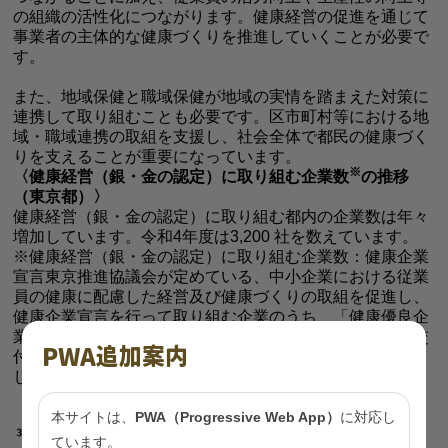
の組織の活性化につながります。健康経営の促進を通じて
事業者の主体的な健康づくりを推進していくことが必要で
す。
また、地域保健と職域保健が地域の実情を踏まえた対策に
連携して取り組むことも必要です。区市町村等における地
域・職域連携の取組を支援し、社会全体で都民の健康づく
りを支えることが重要になっています。
※
〈健康経営（銀・金の認定）に取り組む企業数
の推移
（東京都）〉
健康経営（銀・金の認定）に取り組む都内の企業数は年々
増加しています。令和4年度は3,200 社を数えています。
※健康経営（銀・金の認定）に取り組む企業数：健康企業
宣言東京推進協議会が定めている、中小企業における従業
員の健康に配慮した経営及び健康づくりの取組を促進し、
健康企業宣言を行って取り組む企業のうち、「健康優良企
業 銀の認定証」及び「健康優良企業 金の認定証」の交
PWA追加案内
付を受けた企業数と、「健康企業宣言STEP２」の登録を
した企業数の合計
本サイトは、
PWA（Progressive Web App）
に対応し
ています。