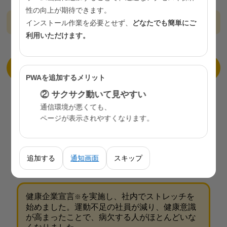
性の向上が期待できます。
取組支援事例
インストール作業を必要とせず、
どなたでも簡単にご
利用いただけます。
ヒアリング結果を基に、働き方や職場の様子など、企
業の現状に沿った取組支援を行います。
PWAを追加するメリット
② サクサク動いて見やすい
【取組支援を受けた企業の声】
東京商工会議所ウェブサイト「健康経営倶楽部」
通信環境が悪くても、
（専門家派遣制度取組事例一覧）のページでは、実
ページが表示されやすくなります。
際に専門家派遣制度を利用して、健康経営に取り組
んだ企業の事例を紹介しています。
東京都職域健康促進サポート事業 専門家派遣制度
取組事例一覧
追加する
通知画面
スキップ
健康企業宣言
を実施し、社内でストレッチを
※
始めました。運動不足の社員が減り、健康意識
が高まったことで、病欠する人がほとんどいな