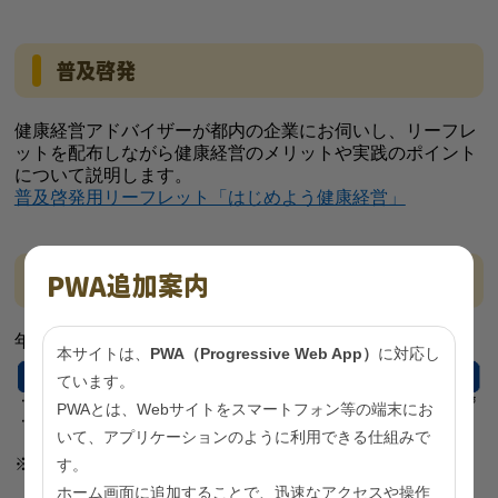
普及啓発
健康経営アドバイザーが都内の企業にお伺いし、リーフレ
ットを配布しながら健康経営のメリットや実践のポイント
について説明します。
普及啓発用リーフレット「はじめよう健康経営」
取組支援の流れ
PWA追加案内
年度内に原則５回までの取組支援を無料で行います。
本サイトは、
PWA（Progressive Web App）
に対応し
ています。
PWAとは、Webサイトをスマートフォン等の端末にお
いて、アプリケーションのように利用できる仕組みで
※上記は一例です。
す。
ホーム画面に追加することで、迅速なアクセスや操作