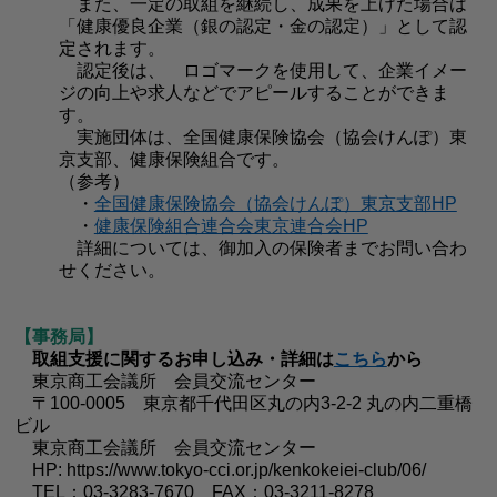
また、一定の取組を継続し、成果を上げた場合は
「健康優良企業（銀の認定・金の認定）」として認
定されます。
認定後は、 ロゴマークを使用して、企業イメー
ジの向上や求人などでアピールすることができま
す。
実施団体は、全国健康保険協会（協会けんぽ）東
京支部、健康保険組合です。
（参考）
・
全国健康保険協会（協会けんぽ）東京支部HP
・
健康保険組合連合会東京連合会HP
詳細については、御加入の保険者までお問い合わ
せください。
【事務局】
取組支援に関するお申し込み・詳細は
こちら
から
東京商工会議所 会員交流センター
〒100-0005 東京都千代田区丸の内3-2-2 丸の内二重橋
ビル
東京商工会議所 会員交流センター
HP: https://www.tokyo-cci.or.jp/kenkokeiei-club/06/
TEL：03-3283-7670 FAX：03-3211-8278