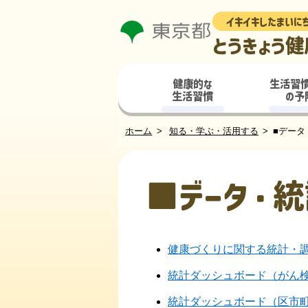
イキイキしたまいに
とうきょう健
健康的な
生活習
生活習慣
の予
ホーム
知る・学ぶ・活用する
■データ
■データ・統
健康づくりに関する統計・
統計ダッシュボード（がん
統計ダッシュボード（区市