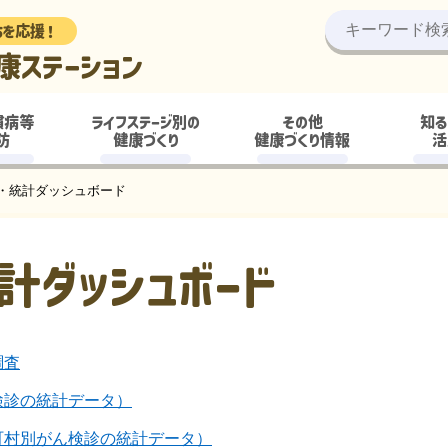
ちを応援！
康ステーション
慣病等
ライフステージ別の
その他
知る
防
健康づくり
健康づくり情報
活
・統計ダッシュボード
計ダッシュボード
調査
検診の統計データ）
町村別がん検診の統計データ）