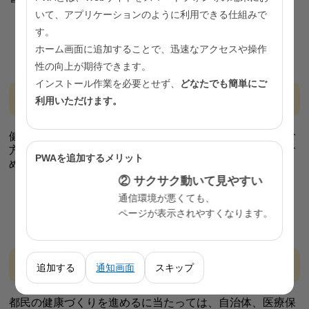
いて、アプリケーションのように利用できる仕組みで
社会とのつながり
す。
ホーム画面に追加することで、迅速なアクセスや操作
性の向上が期待できます。
インストール作業を必要とせず、
どなたでも簡単にご
自然に健康になれる環境づくり
利用いただけます。
健康寿命の延伸には、自ら健康づくりに積極的に取り組む
方だけでなく、自身の健康に関心を持つ余裕がない方も含
PWAを追加するメリット
めた、幅広い方へのアプローチが重要です。
② サクサク動いて見やすい
自然に健康になれる環境づくり
通信環境が悪くても、
ページが表示されやすくなります。
多様な主体による健康づくりの推進
追加する
通知画面
スキップ
都民の健康づくりを進めるに当たっては、自治体、医療保