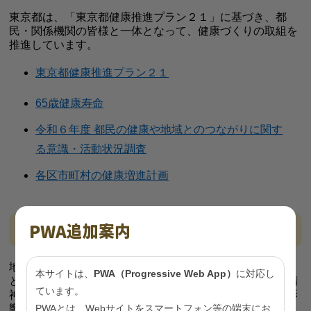
東京都は、「東京都健康推進プラン２１」に基づき、都
民・関係機関の皆様と一体となって、健康づくりの取組を
推進しています。
東京都健康推進プラン２１
65歳健康寿命
令和６年度 都民の健康や地域とのつながりに関す
る意識・活動状況調査
各区市町村の健康増進計画
PWA追加案内
社会とのつながり
地域とのつながりが豊かなほど、住民の健康状態が良いこ
本サイトは、
PWA（Progressive Web App）
に対応し
とが報告されており、社会的なつながりを持つことは、精
ています。
神的健康、身体的健康、生活習慣、死亡リスク等に良い影
PWAとは、Webサイトをスマートフォン等の端末にお
響を与えることがわかっています。