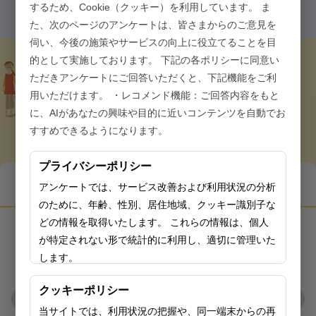
するため、Cookie（クッキー）を利用しています。 ま
た、次のページのアンケートは、皆さまからのご意見を
伺い、今後の施策やサービスの向上に役立てることを目
的として実施しております。 下記の各ポリシーに同意い
ただきアンケートにご回答いただくと、下記機能をご利
用いただけます。 ・レコメンド機能：ご回答内容をもと
あなたへのおすすめ
に、AIがあなたの興味や目的に近いコンテンツを自動でお
すすめできるようになります。
プライバシーポリシー
アンケートでは、サービス改善および利用状況の分析
健康的な生活習慣について知りたい
のために、年齢、性別、居住地域、クッキー識別子な
どの情報を取得いたします。 これらの情報は、個人
が特定されない形で統計的に利用し、適切に管理いた
します。
クッキーポリシー
当サイトでは、利用状況の把握や、同一端末からの再
２ 施設種別ごとの対応策 適用等