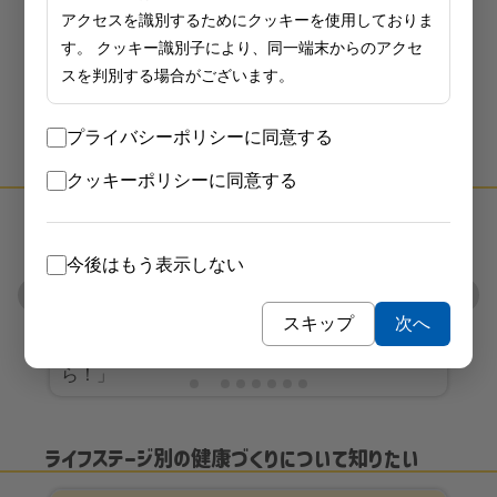
アクセスを識別するためにクッキーを使用しておりま
す。 クッキー識別子により、同一端末からのアクセ
スを判別する場合がございます。
プライバシーポリシーに同意する
生活習慣病等の予防について知りたい
クッキーポリシーに同意する
今後はもう表示しない
スキップ
次へ
情
リーフレット「会社の元気は従業員の健康か
ら！」
ライフステージ別の健康づくりについて知りたい