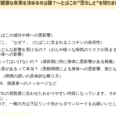
康な未来を決めるのは誰？～たばこの”恐ろしさ”を知りま
たばこの成分や体への悪影響）
ばこ、「なぜ？」（たばこに含まれるニコチンの依存性）
はどんな影響を受けるの？（がんや様々な病気のリスクが高ま
身体への影響）
吸ってはいけないの？（成長期に特に身体に悪影響がある根拠
も害があるって本当？（受動喫煙による身体への悪影響、新た
う（喫煙の誘いの具体的な断り方）
A、保護者へのメッセージなど
ぞれの習熟度に合わせたわかりやすい内容になっています。そ
頁）。
ので、一般の方は下記リンク先からダウンロードをお願いいた