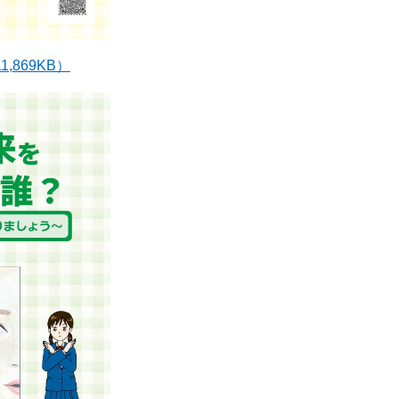
,869KB）