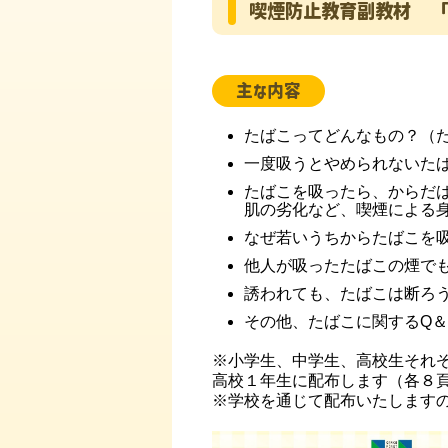
喫煙防止教育副教材 「健
主な内容
たばこってどんなもの？（
一度吸うとやめられないた
たばこを吸ったら、からだ
肌の劣化など、喫煙による
なぜ若いうちからたばこを
他人が吸ったたばこの煙で
誘われても、たばこは断ろ
その他、たばこに関するQ＆
※小学生、中学生、高校生それ
高校１年生に配布します（各８
※学校を通じて配布いたします