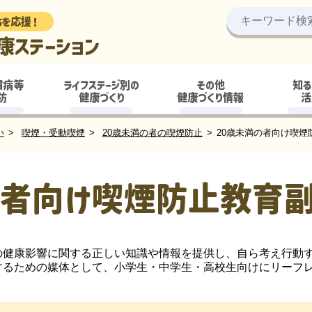
ちを応援！
康ステーション
慣病等
ライフステージ別の
その他
知る
防
健康づくり
健康づくり情報
活
い
喫煙・受動喫煙
20歳未満の者の喫煙防止
20歳未満の者向け喫煙
の者向け喫煙防止教育
健康影響に関する正しい知識や情報を提供し、自ら考え行動す
するための媒体として、小学生・中学生・高校生向けにリーフ