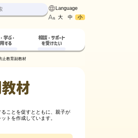
大
中
小
・学ぶ・
相談・サポート
用する
を受けたい
防止教育副教材
副教材
ることを促すとともに、親子が
レットを作成しています。