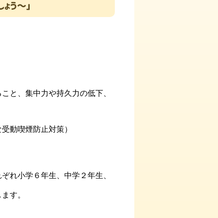
しょう～」
ること、集中力や持久力の低下、
）
な受動喫煙防止対策）
れぞれ小学６年生、中学２年生、
します。