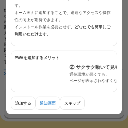
す。
休職している従業員の円滑な職場復帰のためには職場のサ
ホーム画面に追加することで、迅速なアクセスや操作
ポートが大切です。
性の向上が期待できます。
昨今、テレワークやフレックスタイム制度をはじめとする
インストール作業を必要とせず、
どなたでも簡単にご
新たな働き方の普及に伴い、メンタルヘルスの不調を抱
え、休職に至る事例が増えていることが指摘されていま
利用いただけます。
す。長期の休職となる場合などは、休職から円滑に職場復
帰するためのリワークプログラムの活用が有効です。
以下の動画では、中部総合精神保健福祉センターで実施し
ているリワークの取組プログラム等について紹介していま
PWAを追加するメリット
す。ぜひご覧ください。
② サクサク動いて見やすい
【動画】中部総合精神保健福祉センターにおけるリワーク
の取組について
通信環境が悪くても、
ページが表示されやすくなります。
お問い合わせ
追加する
通知画面
スキップ
このページの担当は
保健医療局 保健政策部 健康推進
課 自殺総合対策担当
です。