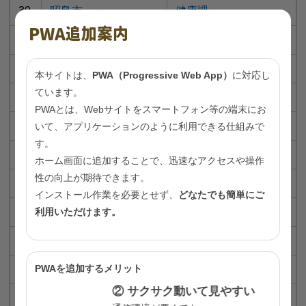
30
昭島市
健康課
PWA追加案内
31
調布市
健康推進課健康推進係
32
町田市
健康推進課成人保健係
本サイトは、
PWA（Progressive Web App）
に対応し
ています。
33
小金井市
健康課
PWAとは、Webサイトをスマートフォン等の端末にお
34
小平市
健康推進課予防担当
いて、アプリケーションのように利用できる仕組みで
す。
35
日野市
健康課
ホーム画面に追加することで、迅速なアクセスや操作
性の向上が期待できます。
36
東村山市
健康増進課
インストール作業を必要とせず、
どなたでも簡単にご
37
国分寺市
健康推進課事業推進係
利用いただけます。
38
国立市
健康まちづくり戦略室
39
福生市
健康課健康管理係
PWAを追加するメリット
② サクサク動いて見やすい
40
狛江市
健康推進課