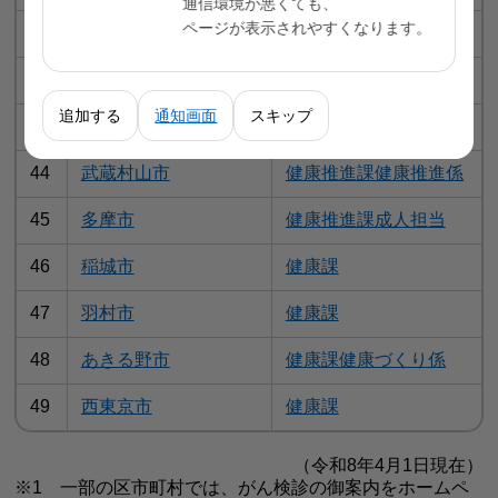
通信環境が悪くても、
ページが表示されやすくなります。
41
東大和市
健康推進課成人保健係
42
清瀬市
健康推進課健康推進係
追加する
通知画面
スキップ
43
東久留米市
健康課特定検診係
44
武蔵村山市
健康推進課健康推進係
45
多摩市
健康推進課成人担当
46
稲城市
健康課
47
羽村市
健康課
48
あきる野市
健康課健康づくり係
49
西東京市
健康課
（令和8年4月1日現在）
※1 一部の区市町村では、がん検診の御案内をホームペ