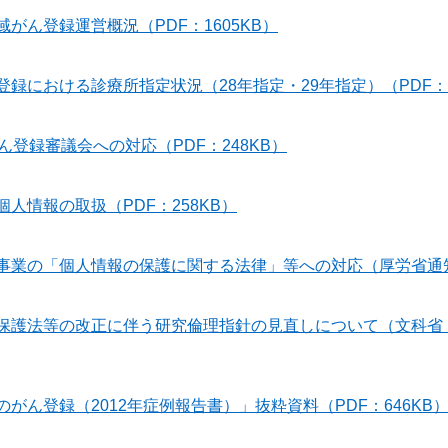
域がん登録運営概況（PDF：1605KB）
登録における診療所指定状況（28年指定・29年指定）（PDF：1
登録審議会への対応（PDF：248KB）
個人情報の取扱（PDF：258KB）
録事業の「個人情報の保護に関する法律」等への対応（厚労省通知）
報保護法等の改正に伴う研究倫理指針の見直しについて（文科省
のがん登録（2012年症例報告書）」抜粋資料（PDF：646KB