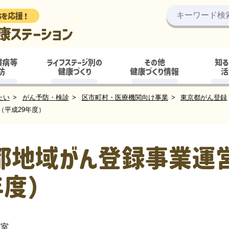
ちを応援！
康ステーション
慣病等
ライフステージ別の
その他
知る
防
健康づくり
健康づくり情報
活
たい
がん予防・検診
区市町村・医療機関向け事業
東京都がん登録
（平成29年度）
都地域がん登録事業運
年度）
議室