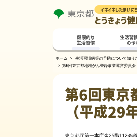
イキイキしたまいに
とうきょう健
健康的な
生活習
生活習慣
の予
ホーム
生活習慣病等の予防について知り
第6回東京都地域がん登録事業運営委員会
第6回東京
（平成29
東京都庁第一本庁舎25階112会