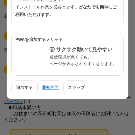
会社にお勤めの方（常時雇用されている方）
インストール作業を必要とせず、
どなたでも簡単にご
利用いただけます。
お勤めの会社の健診担当者にお問い合わせください。
学生の方
PWAを追加するメリット
② サクサク動いて見やすい
学校の健康管理担当者にお問い合わせください。
通信環境が悪くても、
ページが表示されやすくなります。
上記以外の方
■40歳以上の方
追加する
通知画面
スキップ
加入の保険者にお問い合わせください。
（リンク：特定健診・保健指導（
厚生労働省のホーム
ページへ
））
■40歳未満の方
お住まいの区市町村又は加入の保険者にお問い合わせ
ください。