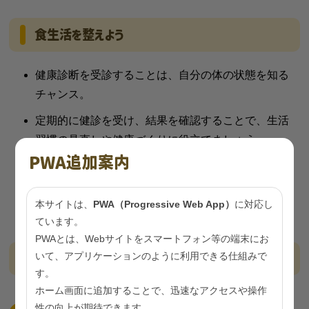
食生活を整えよう
健康診断を受診することは、自分の体の状態を知る
チャンス。
定期的に健診を受け、結果を確認することで、生活
習慣の見直しや健康づくりに役立てましょう。
PWA追加案内
40歳以上の方は、1年に1回メタボリックシンドロ
ームに着目した「特定健康診査」を受診し、必要な
方は特定保健指導を受けましょう。
本サイトは、
PWA（Progressive Web App）
に対応し
ています。
PWAとは、Webサイトをスマートフォン等の端末にお
健診受診の機会
いて、アプリケーションのように利用できる仕組みで
す。
ホーム画面に追加することで、迅速なアクセスや操作
性の向上が期待できます。