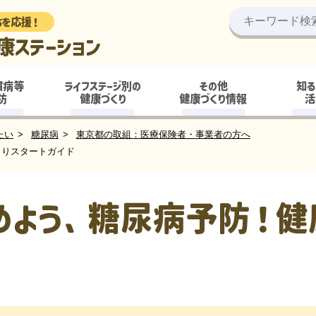
ちを応援！
康ステーション
慣病等
ライフステージ別の
その他
知る
防
健康づくり
健康づくり情報
活
たい
糖尿病
東京都の取組：医療保険者・事業者の方へ
くりスタートガイド
めよう、糖尿病予防！健