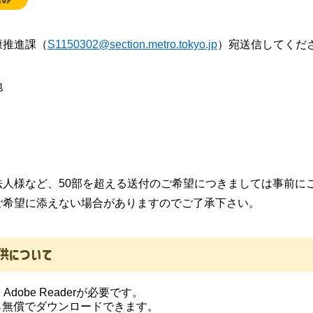
康推進課（
S1150302@section.metro.tokyo.jp
）宛送信してくだ
地
法人様など、50部を超える送付のご希望につきましては事前に
ご希望に添えない場合がありますのでご了承下さい。
供について
obe Readerが必要です。
から無償でダウンロードできます。