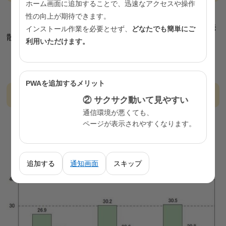
ホーム画面に追加することで、迅速なアクセスや操作
性の向上が期待できます。
・ぬるめのお風呂にゆっくりつかろう
・友人と会ったり外出したり、自分に合ったストレス発
インストール作業を必要とせず、
どなたでも簡単にご
散を
利用いただけます。
・つらい時は無理せず周りの人や専門家に相談を
・夜更かしせずにぐっすり眠ろう
PWAを追加するメリット
適正体重を保とう
② サクサク動いて見やすい
通信環境が悪くても、
・自分の身長から適正体重を知り、維持しよう
ページが表示されやすくなります。
・BMI25以上は肥満
・肥満は30代から急激に増加
・20代から生活習慣に気を付けよう
追加する
通知画面
スキップ