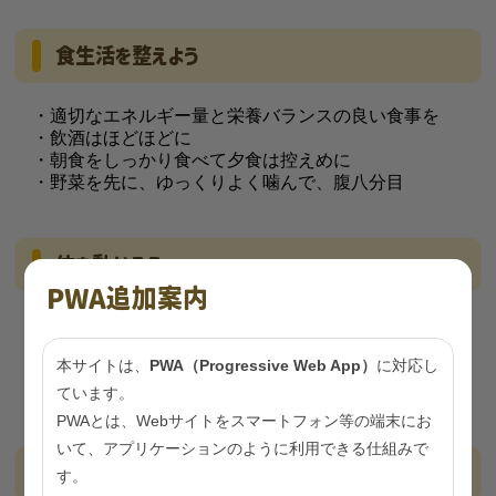
食生活を整えよう
・適切なエネルギー量と栄養バランスの良い食事を
・飲酒はほどほどに
・朝食をしっかり食べて夕食は控えめに
・野菜を先に、ゆっくりよく噛んで、腹八分目
体を動かそう
PWA追加案内
・歩ける距離は意識的に歩こう
・休日は掃除や庭仕事などを積極的に
本サイトは、
PWA（Progressive Web App）
に対応し
・できるだけ階段を利用
・近所を散歩してみよう
ています。
PWAとは、Webサイトをスマートフォン等の端末にお
いて、アプリケーションのように利用できる仕組みで
ストレスをためない
す。