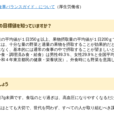
食事バランスガイド」について
（厚生労働省）
の目標値を知っていますか？
平均値が１日350ｇ以上、果物摂取量の平均値が１日200ｇ
は、十分な量の野菜と適量の果物を摂取することが効果的だと
はなく、基本的には通常の食事の中で摂取することが望ましい
調理済み食・給食）は男性49.3％、女性29.9％と全国平均の男
令和４年東京都民の健康・栄養状況）。外食時にも野菜を意識
しょう
7g未満です。食塩のとり過ぎは、高血圧になりやすくなるだ
はとても大切で、世代を問わず、すべての人が取り組むべき