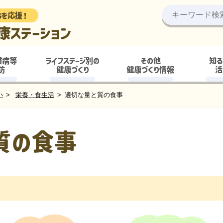
ちを応援！
康ステーション
慣病等
ライフステージ別の
その他
知る
防
健康づくり
健康づくり情報
活
い
栄養・食生活
適切な量と質の食事
質の食事