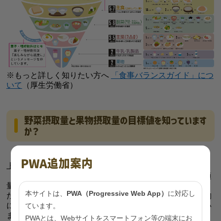
※もっと詳しく知りたい方へ
「食事バランスガイド」につ
いて
（厚生労働省）
野菜摂取量と果物摂取量の目標値を知っています
か？
国が示す目標値は、野菜摂取量の平均値が１日350ｇ以
PWA追加案内
上、果物摂取量の平均値が１日200ｇです。
循環器疾患やがんなどの予防には、十分な量の野菜と適
量の果物を摂取することが効果的だと言われています。ま
本サイトは、
PWA（Progressive Web App）
に対応し
た、特定の成分を強化した食品に頼るのではなく、基本的
には通常の食事の中で摂取することが望ましいとされてい
ています。
ます。
PWAとは、Webサイトをスマートフォン等の端末にお