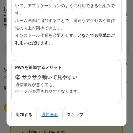
また、都民の昼食の外食率（外食・調理済み食・給食）
いて、アプリケーションのように利用できる仕組みで
は男性49.3％、女性29.9％と全国平均の男性41.9％、女性
す。
32.1％に比べて男性は高くなっています（令和４年東京都
民の健康・栄養状況）。外食時にも野菜を意識して料理を
ホーム画面に追加することで、迅速なアクセスや操作
選ぶようにしましょう。
性の向上が期待できます。
インストール作業を必要とせず、
どなたでも簡単にご
利用いただけます。
食塩のとり過ぎに注意しましょう
国が示す食塩の目標量は、１日7g未満です。食塩のとり
PWAを追加するメリット
過ぎは、高血圧になりやすくなるだけでなく、胃がんのリ
スクを高めることが報告されています。
② サクサク動いて見やすい
生活習慣病予防においても減塩はとても大切で、世代を
通信環境が悪くても、
問わず、すべての人が取り組むべき課題と言えます。
ページが表示されやすくなります。
健康のために減塩するコツ
追加する
通知画面
スキップ
汁物は1日1杯まで