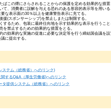
るたばこの煙にさらされることからの保護を定める効果的な措置
ついて、消費者に誤解を与える恐れのある形容的表示等を用いる
要な表示面の30％以上を健康警告表示に充てる。
後援(スポンサーシップ)を禁止しまたは制限する。
なくするため、包装に最終仕向地を示す効果的な表示を行うこと
販売を禁止するための効果的な措置をとる。
条約の効果的な実施の促進に必要な決定等を行う締結国会議を設
会議に提出する。
システム（総務省）へのリンク)
関するQ&A（厚生労働省)へのリンク
ータ提供システム（総務省）へのリンク