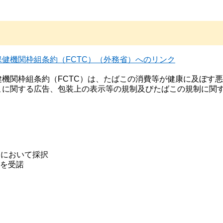
健機関枠組条約（FCTC）（外務省）へのリンク
機関枠組条約（FCTC）は、たばこの消費等が健康に及ぼす
こに関する広告、包装上の表示等の規制及びたばこの規制に関
会において採択
約を受諾