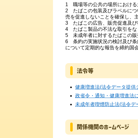
1 職場等の公共の場所におけ
2 たばこの包装及びラベルに
売を促進しないことを確保し、主
3 たばこの広告、販売促進及び
4 たばこ製品の不法な取引を
5 未成年者に対するたばこの
6 条約の実施状況の検討及び
について定期的な報告を締約国
法令等
健康増進法(法令データ提供
政省令・通知・健康増進法に
未成年者喫煙防止法(法令デ
関係機関のホームページ