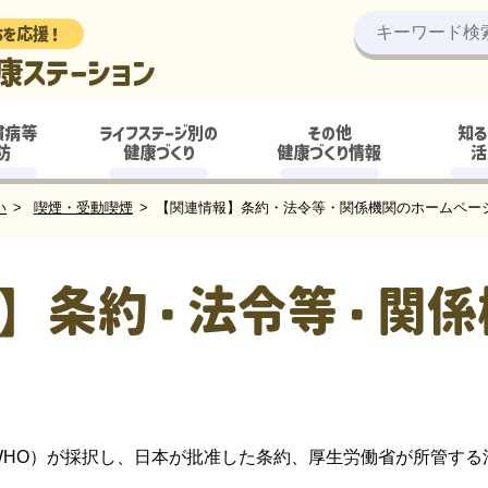
ちを応援！
康ステーション
慣病等
ライフステージ別の
その他
知る
防
健康づくり
健康づくり情報
活
い
喫煙・受動喫煙
【関連情報】条約・法令等・関係機関のホームペー
】条約・法令等・関係
WHO）が採択し、日本が批准した条約、厚生労働省が所管する