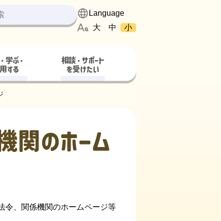
大
中
小
・学ぶ・
相談・サポート
用する
を受けたい
ジ
機関のホーム
法令、関係機関のホームページ等