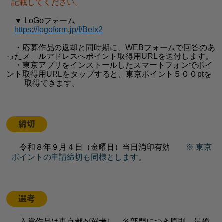
記載してください。
▼ LoGoフォーム
https://logoform.jp/f/Belx2
・応募作品の返却と同時期に、WEBフォームで回答のあ
ったメールアドレスへポイント取得用URLを送付します。
・東京アプリをインストールしたスマートフォンでポイ
ント取得用URLをタップすると、東京ポイント５００ptを
取得できます。
締切
令和８年９月４日（金曜日）当日消印有効
※ 東京
ポイントの申請締切も同様とします。
選考
入賞作品は東京都が選考し、各部門につき原則、最優