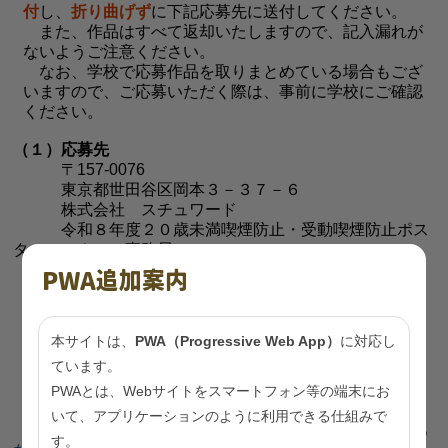
付
し、
折り曲げず
に下記応募先に送付してください。
また、作品はすべて返却いたしますので、記入漏れが
ないようご注意ください。
なお、学校で応募作品を取りまとめている場合もござ
いますので、ご応募いただく際は、事前に学校にご確認
ください。
（１）応募先
〒157-0076
東京都世田谷区岡本３－３７－６
株式会社 スチュワード
令和８年度２０歳未満喫煙防止・受動喫煙防止ポス
ターコンクール事務局
PWA追加案内
・応募用紙は
こちら
本サイトは、
PWA（Progressive Web App）
に対応し
（２）応募に当たっての注意
ています。
① 一人1点のみ応募できます。
② 既存のキャラクター等は使用しないでください。
PWAとは、Webサイトをスマートフォン等の端末にお
③ 未発表のオリジナル作品に限ります。
いて、アプリケーションのように利用できる仕組みで
※結果が発表されるまでは、ＳＮＳ等へ投稿する
す。