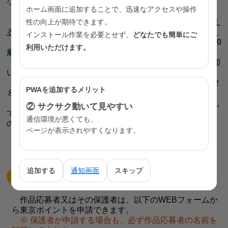
など、応募作品の公開はしないでください。
ホーム画面に追加することで、迅速なアクセスや操作
④
人を傷つける言葉の使用はお控えください。
⑤
制度に関する説明が誤っているものや誤解を与え
性の向上が期待できます。
る可能性があるものについては、入賞の対象外とします。
インストール作業を必要とせず、
どなたでも簡単にご
【よくある間違い】
×20歳以下 ×未成年
◎20
利用いただけます。
歳未満
⑥ 応募作品は、受賞作品決定後、応募者全員へ返却
いたします。
⑦ 入賞作品の著作権（著作権法第２７条及び同第２
PWAを追加するメリット
８条に定める権利を含む。）は、東京都に帰属します。
また、東京都及び東京都の指定する第三者に対し
② サクサク動いて見やすい
て、著作者人格権（公表権、氏名表示権、同一性保持権）
通信環境が悪くても、
の
ページが表示されやすくなります。
行使をしないものとします。
追加する
通知画面
スキップ
東京ポイントの申請
作品応募者又はその保護者は、以下のWEBフォームか
ら東京ポイントを申請できます。
※ 保護者が申請する場合も、必ず作品応募者の名前を