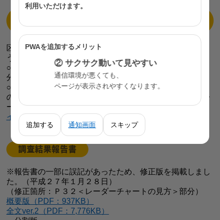
利用いただけます。
上記の結果を区市町村別に視覚的に表示（イメージ
図参照）
PWAを追加するメリット
区市町村の実態把握及び区市町村間の比較等ができるよ
う、区市町村ごとの集計を行い、
② サクサク動いて見やすい
○ 男女別、年齢２階級別の結果を棒グラフと地図上の色
通信環境が悪くても、
分けで表示（報告書Ｐ２０～、Ｐ６８～）。
ページが表示されやすくなります。
○ 「主観的健康感と地域のつながり等」と「健康づくり
のための取組の実践状況」別に、区市町村ごとの結果をレ
ーダーチャートで表示（報告書Ｐ３２～、Ｐ７２～）
イメージ図ver.2（PDF：307KB）
追加する
通知画面
スキップ
調査結果報告書
※報告書の一部に誤記があったため、修正版を掲載しまし
た。（平成２７年１月２８日）
（修正箇所：Ｐ３２＜レーダーチャートの見方＞部分）
概要版（PDF：937KB）
全文ver.2（PDF：7,776KB）