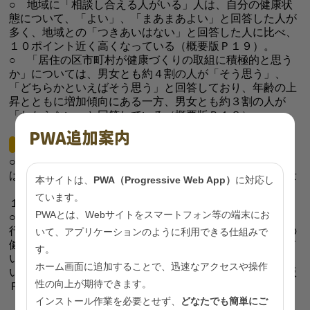
○ 地域に「相談し合える人がいる」人は、自分の健康状
態について、「よい」、「まあまあよい」と回答した人が
多く、地域との「つきあいはない」と回答した人に比べ、
１０ポイント近く高くなっている（概要版Ｐ１９）。
○ 「居住の区市町村が健康づくりの取組に積極的と思う
か」については、男女とも約４割の人が「そう思う」、
「どちらかといえばそう思う」と回答しており、年齢の上
昇とともに増加傾向にある一方、男女とも約３割の人が
「わからない」と回答している（概要版Ｐ１８）。
PWA追加案内
[健康づくりのための取組の実践状況について]
○ 野菜摂取の推奨量（１日当たり３５０ｇ）の認知状況
は、男性で４１．５％、女性で４９．７％、歩数の推奨量
本サイトは、
PWA（Progressive Web App）
に対応し
（１日当たり８，０００歩）の認知状況は、男性で２２．
ています。
１％、女性で２２．４％（概要版Ｐ１０，１１）。
PWAとは、Webサイトをスマートフォン等の端末にお
○ 健康づくりのために、負担感のない程度の日常生活の
行動を少し変化させる習慣を「実践している」人は自分の
いて、アプリケーションのように利用できる仕組みで
健康状態について「よい」、「まあまあよい」と回答して
す。
いる人の割合が８１．５％であり、「特に何もしていな
ホーム画面に追加することで、迅速なアクセスや操作
い」人と比べて２０ポイント以上高くなっている（概要版
性の向上が期待できます。
Ｐ２１）。
インストール作業を必要とせず、
どなたでも簡単にご