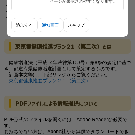
ページが表示されやすくなります。
・歯と口を健やかに保ちましょう
・ストレスと上手に付き合いましょう
・地域の活動に参加しましょう
・「東京都健康推進プラン２１（第二次）」について
追加する
通知画面
スキップ
東京都健康推進プラン２１（第二次）とは
健康増進法（平成14年法律第103号）第8条の規定に基づ
き、都道府県健康増進計画として策定するものです。
計画本文等は、下記リンクからご覧ください。
東京都健康推進プラン２１（第二次）
PDFファイルによる情報提供について
PDF形式のファイルを開くには、Adobe Readerが必要で
す。
お持ちでない方は、Adobe社から無償でダウンロードでき