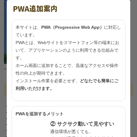
PWA追加案内
本サイトは、
PWA（Progressive Web App）
に対応し
ています。
PWAとは、Webサイトをスマートフォン等の端末にお
いて、アプリケーションのように利用できる仕組みで
す。
ホーム画面に追加することで、迅速なアクセスや操作
『健康のためのヒント集』データ（PDF：3,309KB）
性の向上が期待できます。
インストール作業を必要とせず、
どなたでも簡単にご
内容
利用いただけます。
・生活習慣病を予防しましょう
・食生活を改善しましょう
PWAを追加するメリット
・日常生活の工夫で体を動かしましょう
② サクサク動いて見やすい
・楽しく過ごして良い睡眠を
・飲酒はほどほどに
通信環境が悪くても、
・たばこの健康影響を知りましょう