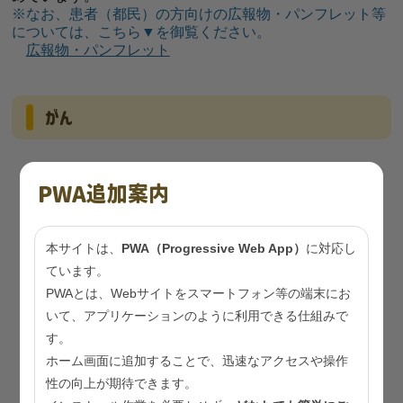
※なお、患者（都民）の方向けの広報物・パンフレット等
については、こちら▼を御覧ください。
広報物・パンフレット
がん
がん検診について
PWA追加案内
東京都がん登録
マンモグラフィ講習会
本サイトは、
PWA（Progressive Web App）
に対応し
ています。
胃内視鏡検診講習会
PWAとは、Webサイトをスマートフォン等の端末にお
がん検診従事者講習会（生活習慣病検診従事者講習
いて、アプリケーションのように利用できる仕組みで
会）
す。
ホーム画面に追加することで、迅速なアクセスや操作
東京都生活習慣病検診管理指導協議会
性の向上が期待できます。