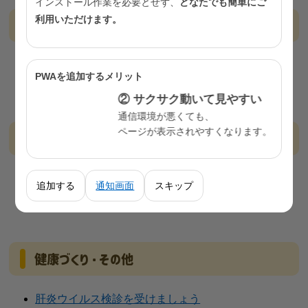
インストール作業を必要とせず、
どなたでも簡単にご
利用いただけます。
糖尿病・メタボリックシンドローム
医療保険者・事業者向けパンフレット「職場で取り
PWAを追加するメリット
組む糖尿病予防」
② サクサク動いて見やすい
通信環境が悪くても、
ページが表示されやすくなります。
喫煙
東京都受動喫煙防止条例
追加する
通知画面
スキップ
【関連情報】条約・法令等
健康づくり・その他
肝炎ウイルス検診を受けましょう