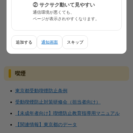
② サクサク動いて見やすい
栄養士・管理栄養士免許
（東京都保健医療局ホーム
通信環境が悪くても、
ページが表示されやすくなります。
ページへ）
多摩・島しょ地区の特定給食施設の方へ
（東京都保
健医療局ホームページへ）
追加する
通知画面
スキップ
野菜たっぷり！簡単レシピ
喫煙
東京都受動喫煙防止条例
受動喫煙防止対策研修会（担当者向け）
【未成年者向け】喫煙防止教育指導用マニュアル
【関連情報】東京都のデータ