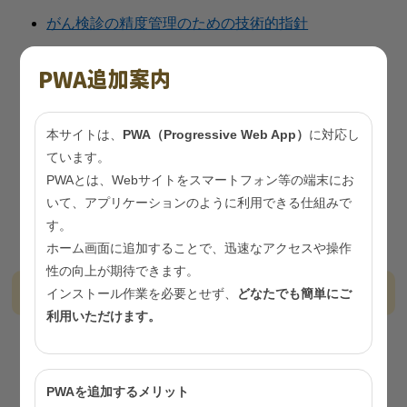
がん検診の精度管理のための技術的指針
マンモグラフィ講習会
PWA追加案内
乳がん検査従事者等講習会
胃内視鏡検診講習会
本サイトは、
PWA（Progressive Web App）
に対応し
ています。
がん検診従事者講習会（生活習慣病検診従事者講習
PWAとは、Webサイトをスマートフォン等の端末にお
会）
いて、アプリケーションのように利用できる仕組みで
東京都生活習慣病検診管理指導協議会
す。
ホーム画面に追加することで、迅速なアクセスや操作
性の向上が期待できます。
栄養・食生活
インストール作業を必要とせず、
どなたでも簡単にご
利用いただけます。
都民の健康・栄養状況
（東京都保健医療局ホームペ
ージへ）
PWAを追加するメリット
東京都幼児向け食事バランスガイド