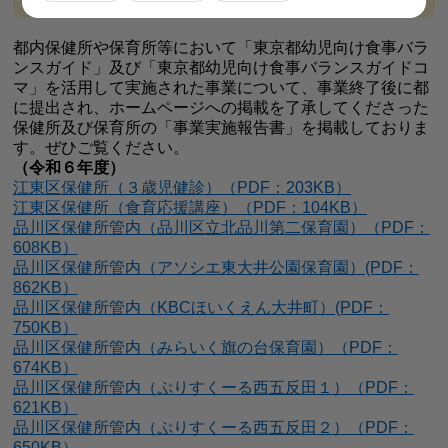
都内保健所や保育所等において「東京都幼児向け食事バラ
ンスガイド」及び「東京都幼児向け食事バランスガイドコ
マ」を活用して実施された事業について、事業終了後に都
に提出され、ホームページへの掲載を了承してくださった
保健所及び保育所の「事業実施報告書」を掲載しておりま
す。ぜひご覧ください。
（令和６年度）
江東区保健所（３歳児健診）（PDF：203KB）
江東区保健所（食育応援講座）（PDF：104KB）
品川区保健所管内（品川区立北品川第二保育園）（PDF：
608KB）
品川区保健所管内（アソシエ東大井公園保育園）(PDF：
862KB）
品川区保健所管内（KBCほいくえん大井町）(PDF：
750KB）
品川区保健所管内（みらいく旗の台保育園）（PDF：
674KB）
品川区保健所管内（ぷりすくーる西五反田１）（PDF：
621KB）
品川区保健所管内（ぷりすくーる西五反田２）（PDF：
650KB）