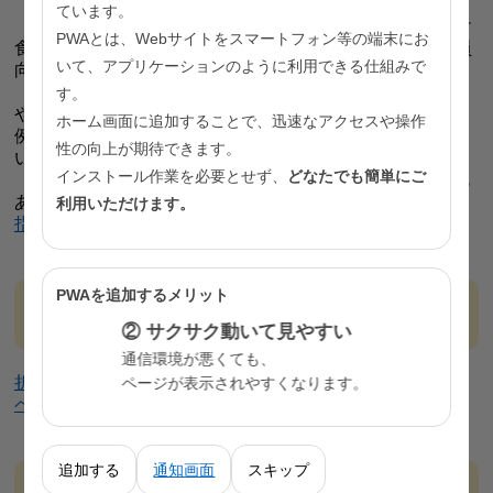
ています。
保育所・幼稚園等で、園児や保護者に「東京都幼児向け
PWAとは、Webサイトをスマートフォン等の端末にお
食事バランスガイド」を用いて食育を実施する際の、職員
いて、アプリケーションのように利用できる仕組みで
向けの指導マニュアルです。
「東京都幼児向け食事バランスガイド」の詳しい内容
す。
や、保育所・幼稚園等での活用例（食育実施計画・評価
ホーム画面に追加することで、迅速なアクセスや操作
例、指導例等）、活用に向けてのＱ＆Ａなどが掲載されて
性の向上が期待できます。
います。
インストール作業を必要とせず、
どなたでも簡単にご
補助教材として折り紙やペーパークラフトなどの見本も
あります。
利用いただけます。
指導マニュアル（PDF：1,844KB）
PWAを追加するメリット
「東京都幼児向け食事バランスガイド」補助教
材（親子で学ぼう！）
② サクサク動いて見やすい
通信環境が悪くても、
折り紙（PDF：352KB）
ページが表示されやすくなります。
ペーパークラフト（PDF：496KB）
追加する
通知画面
スキップ
幼児期からの健康食習慣定着推進事業