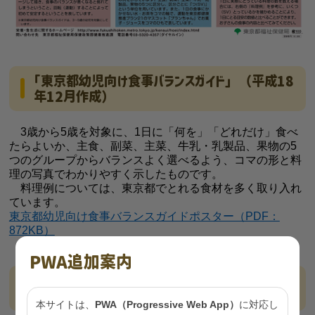
｢東京都幼児向け食事バランスガイド」（平成18
年12月作成）
3歳から5歳を対象に、1日に「何を」「どれだけ」食べ
たらよいか、主食、副菜、主菜、牛乳・乳製品、果物の5
つのグループからバランスよく選べるよう、コマの形と料
理の写真でわかりやすく示したものです。
料理例については、東京都でとれる食材を多く取り入れ
ています。
東京都幼児向け食事バランスガイドポスター（PDF：
872KB）
PWA追加案内
「東京都幼児向け食事バランスガイド指導マニュ
アル」（平成18年12月作成）
本サイトは、
PWA（Progressive Web App）
に対応し