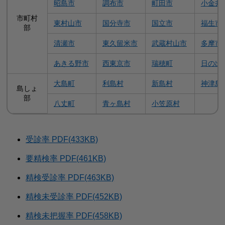
昭島市
調布市
町田市
小金井
市町村
東村山市
国分寺市
国立市
福生市
部
清瀬市
東久留米市
武蔵村山市
多摩市
あきる野市
西東京市
瑞穂町
日の出
大島町
利島村
新島村
神津島
島しょ
部
八丈町
青ヶ島村
小笠原村
受診率 PDF(433KB)
要精検率 PDF(461KB)
精検受診率 PDF(463KB)
精検未受診率 PDF(452KB)
精検未把握率 PDF(458KB)