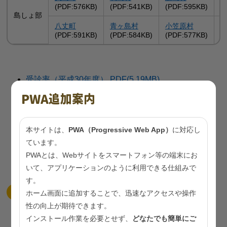
(PDF:576KB)
(PDF:541KB)
(PDF:595KB)
(
島しょ部
八丈町
青ヶ島村
小笠原村
(PDF:591KB)
(PDF:584KB)
(PDF:577KB)
受診率（平成30年度） PDF(5.19MB)
PWA追加案内
要精検率（平成30年度） PDF(6.34MB)
精検受診率（平成30年度） PDF(5.23MB)
本サイトは、
PWA（Progressive Web App）
に対応し
精検未受診率（平成30年度） PDF(6.12MB)
ています。
PWAとは、Webサイトをスマートフォン等の端末にお
精検未把握率（平成30年度） PDF(5.41MB)
いて、アプリケーションのように利用できる仕組みで
す。
＜人口動態統計による＞
ホーム画面に追加することで、迅速なアクセスや操作
性の向上が期待できます。
75歳未満年齢調整死亡率（平成30年 区市町村
インストール作業を必要とせず、
どなたでも簡単にご