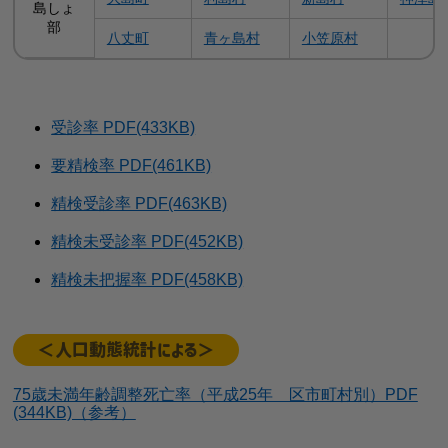
島しょ
部
八丈町
青ヶ島村
小笠原村
受診率 PDF(433KB)
要精検率 PDF(461KB)
精検受診率 PDF(463KB)
精検未受診率 PDF(452KB)
精検未把握率 PDF(458KB)
＜人口動態統計による＞
75歳未満年齢調整死亡率（平成25年 区市町村別）PDF
(344KB)（参考）