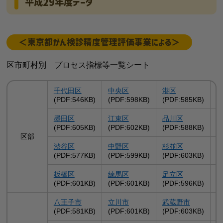
平成29年度データ
＜東京都がん検診精度管理評価事業による＞
区市町村別 プロセス指標等一覧シート
千代田区
中央区
港区
(PDF:546KB)
(PDF:598KB)
(PDF:585KB)
(
墨田区
江東区
品川区
(PDF:605KB)
(PDF:602KB)
(PDF:588KB)
(
区部
渋谷区
中野区
杉並区
(PDF:577KB)
(PDF:599KB)
(PDF:603KB)
(
板橋区
練馬区
足立区
(PDF:601KB)
(PDF:601KB)
(PDF:596KB)
(
八王子市
立川市
武蔵野市
(PDF:581KB)
(PDF:601KB)
(PDF:603KB)
(