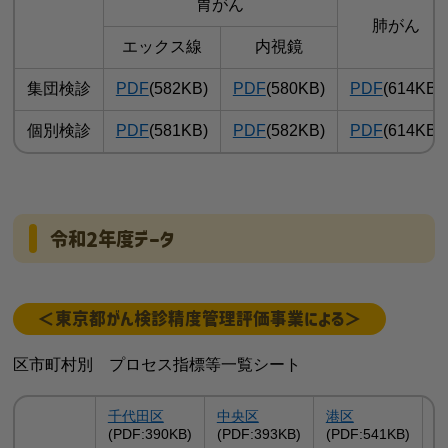
胃がん
肺がん
エックス線
内視鏡
集団検診
PDF
(582KB)
PDF
(580KB)
PDF
(614KB)
個別検診
PDF
(581KB)
PDF
(582KB)
PDF
(614KB)
令和2年度データ
＜東京都がん検診精度管理評価事業による＞
区市町村別 プロセス指標等一覧シート
千代田区
中央区
港区
(PDF:390KB)
(PDF:393KB)
(PDF:541KB)
(