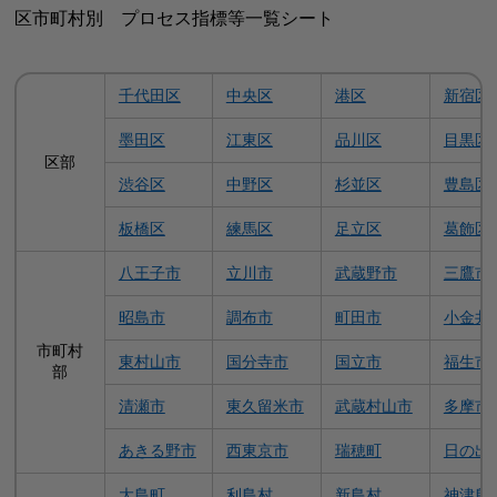
区市町村別 プロセス指標等一覧シート
千代田区
中央区
港区
新宿区
墨田区
江東区
品川区
目黒区
区部
渋谷区
中野区
杉並区
豊島区
板橋区
練馬区
足立区
葛飾区
八王子市
立川市
武蔵野市
三鷹市
昭島市
調布市
町田市
小金井
市町村
東村山市
国分寺市
国立市
福生市
部
清瀬市
東久留米市
武蔵村山市
多摩市
あきる野市
西東京市
瑞穂町
日の出
大島町
利島村
新島村
神津島