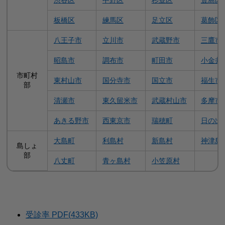
渋谷区
中野区
杉並区
豊島区
板橋区
練馬区
足立区
葛飾区
八王子市
立川市
武蔵野市
三鷹市
昭島市
調布市
町田市
小金井
市町村
東村山市
国分寺市
国立市
福生市
部
清瀬市
東久留米市
武蔵村山市
多摩市
あきる野市
西東京市
瑞穂町
日の出
大島町
利島村
新島村
神津島
島しょ
部
八丈町
青ヶ島村
小笠原村
受診率 PDF(433KB)