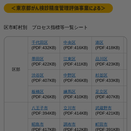
＜東京都がん検診精度管理評価事業による＞
区市町村別 プロセス指標等一覧シート
千代田区
中央区
港区
(PDF:432KB)
(PDF:416KB)
(PDF:418KB)
(
墨田区
江東区
品川区
(PDF:422KB)
(PDF:411KB)
(PDF:423KB)
(
区部
渋谷区
中野区
杉並区
(PDF:407KB)
(PDF:406KB)
(PDF:433KB)
(
板橋区
練馬区
足立区
(PDF:426KB)
(PDF:410KB)
(PDF:407KB)
(
八王子市
立川市
武蔵野市
(PDF:394KB)
(PDF:414KB)
(PDF:421KB)
(
昭島市
調布市
町田市
(PDF:417KB)
(PDF:412KB)
(PDF:391KB)
(