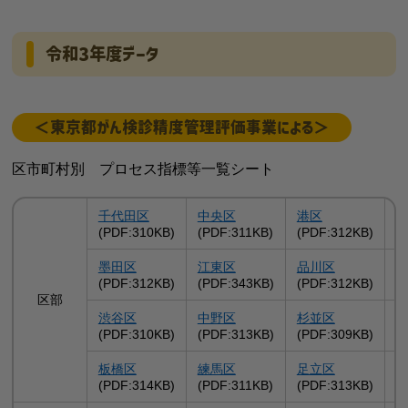
令和3年度データ
＜東京都がん検診精度管理評価事業による＞
区市町村別 プロセス指標等一覧シート
千代田区
中央区
港区
(PDF:310KB)
(PDF:311KB)
(PDF:312KB)
(
墨田区
江東区
品川区
(PDF:312KB)
(PDF:343KB)
(PDF:312KB)
(
区部
渋谷区
中野区
杉並区
(PDF:310KB)
(PDF:313KB)
(PDF:309KB)
(
板橋区
練馬区
足立区
(PDF:314KB)
(PDF:311KB)
(PDF:313KB)
(