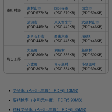
東村山市
国分寺市
国立市
市町村部
(PDF:577KB)
(PDF:570KB)
(PDF:594KB)
(
清瀬市
東久留米市
武蔵村山市
(PDF:445KB)
(PDF:442KB)
(PDF:446KB)
(
あきる野市
西東京市
瑞穂町
(PDF:443KB)
(PDF:445KB)
(PDF:443KB)
(
大島町
利島村
新島村
(PDF:396KB)
(PDF:386KB)
(PDF:592KB)
(
島しょ部
八丈町
青ヶ島村
小笠原村
(PDF:397KB)
(PDF:384KB)
(PDF:394KB)
受診率（令和元年度） PDF(5.10MB)
要精検率（令和元年度） PDF(5.90MB)
精検受診率（令和元年度） PDF(5.35MB)