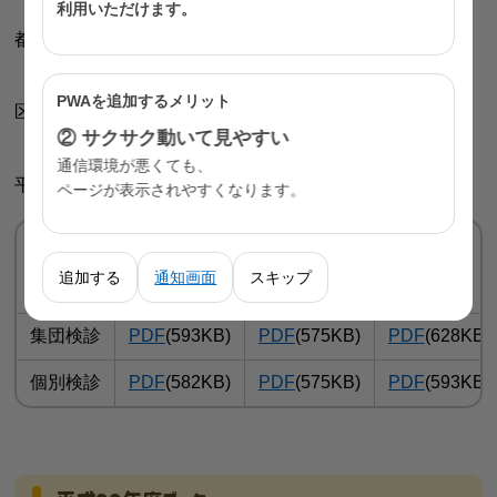
利用いただけます。
別）PDF (491KB)（参考）
都道府県用チェックリスト実施状況
平成30年度 実施結果
PDF(457KB)
PWAを追加するメリット
区市町村用チェックリスト実施状況
② サクサク動いて見やすい
平成30年度 結果の評価等 PDF(1.41MB)
通信環境が悪くても、
平成30年度 各区市町村のチェックリスト調査回答一覧
ページが表示されやすくなります。
胃がん
肺がん
追加する
通知画面
スキップ
エックス線
内視鏡
集団検診
PDF
(593KB)
PDF
(575KB)
PDF
(628KB)
個別検診
PDF
(582KB)
PDF
(575KB)
PDF
(593KB)