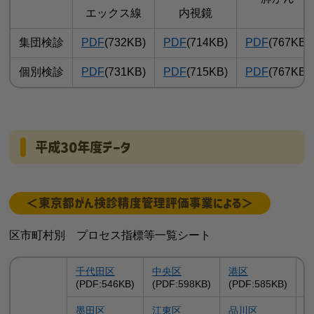
エックス線
内視鏡
集団検診
PDF
(732KB)
PDF
(714KB)
PDF
(767KB)
個別検診
PDF
(731KB)
PDF
(715KB)
PDF
(767KB)
平成30年度データ
＜東京都がん検診精度管理評価事業による＞
区市町村別 プロセス指標等一覧シート
千代田区
中央区
港区
(PDF:546KB)
(PDF:598KB)
(PDF:585KB)
(
墨田区
江東区
品川区