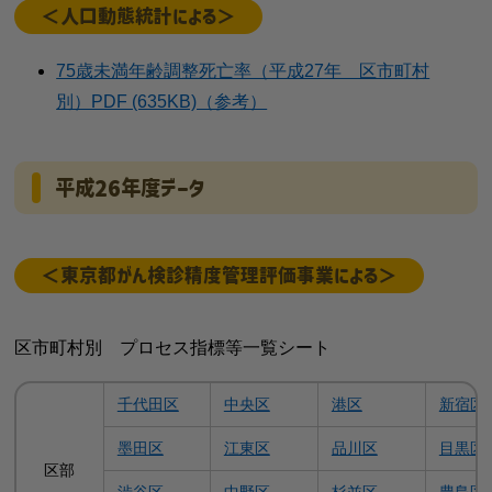
＜人口動態統計による＞
75歳未満年齢調整死亡率（平成27年 区市町村
別）PDF (635KB)（参考）
平成26年度データ
＜東京都がん検診精度管理評価事業による＞
区市町村別 プロセス指標等一覧シート
千代田区
中央区
港区
新宿区
墨田区
江東区
品川区
目黒区
区部