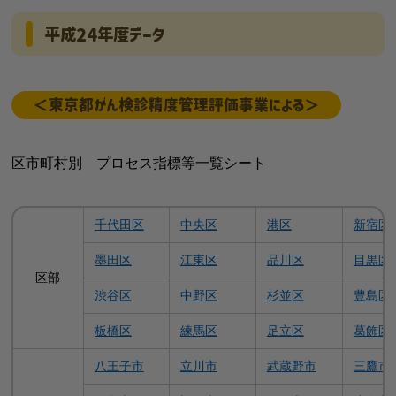
平成24年度データ
＜東京都がん検診精度管理評価事業による＞
区市町村別 プロセス指標等一覧シート
千代田区
中央区
港区
新宿区
墨田区
江東区
品川区
目黒区
区部
渋谷区
中野区
杉並区
豊島区
板橋区
練馬区
足立区
葛飾区
八王子市
立川市
武蔵野市
三鷹市