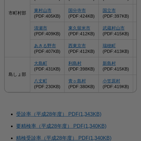
東村山市
国分寺市
国立市
市町村部
(PDF:405KB)
(PDF:424KB)
(PDF:397KB)
(
清瀬市
東久留米市
武蔵村山市
(PDF:409KB)
(PDF:412KB)
(PDF:415KB)
(
あきる野市
西東京市
瑞穂町
(PDF:407KB)
(PDF:412KB)
(PDF:413KB)
(
大島町
利島村
新島村
(PDF:431KB)
(PDF:398KB)
(PDF:415KB)
(
島しょ部
八丈町
青ヶ島村
小笠原村
(PDF:230KB)
(PDF:380KB)
(PDF:419KB)
受診率（平成28年度） PDF(1,343KB)
要精検率（平成28年度） PDF(1,340KB)
精検受診率（平成28年度） PDF(1,340KB)