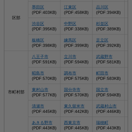
墨田区
江東区
品川区
(PDF:403KB)
(PDF:458KB)
(PDF:394KB)
(
区部
渋谷区
中野区
杉並区
(PDF:395KB)
(PDF:338KB)
(PDF:389KB)
(
板橋区
練馬区
足立区
(PDF:398KB)
(PDF:399KB)
(PDF:392KB)
(
八王子市
立川市
武蔵野市
(PDF:591KB)
(PDF:594KB)
(PDF:581KB)
(
昭島市
調布市
町田市
(PDF:570KB)
(PDF:575KB)
(PDF:583KB)
(
東村山市
国分寺市
国立市
市町村部
(PDF:577KB)
(PDF:570KB)
(PDF:594KB)
(
清瀬市
東久留米市
武蔵村山市
(PDF:445KB)
(PDF:442KB)
(PDF:446KB)
(
あきる野市
西東京市
瑞穂町
(PDF:443KB)
(PDF:445KB)
(PDF:443KB)
(