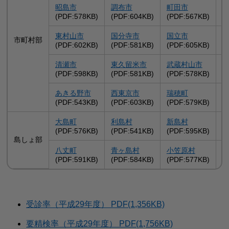
昭島市
調布市
町田市
(PDF:578KB)
(PDF:604KB)
(PDF:567KB)
(
東村山市
国分寺市
国立市
市町村部
(PDF:602KB)
(PDF:581KB)
(PDF:605KB)
(
清瀬市
東久留米市
武蔵村山市
(PDF:598KB)
(PDF:581KB)
(PDF:578KB)
(
あきる野市
西東京市
瑞穂町
(PDF:543KB)
(PDF:603KB)
(PDF:579KB)
(
大島町
利島村
新島村
(PDF:576KB)
(PDF:541KB)
(PDF:595KB)
(
島しょ部
八丈町
青ヶ島村
小笠原村
(PDF:591KB)
(PDF:584KB)
(PDF:577KB)
受診率（平成29年度） PDF(1,356KB)
要精検率（平成29年度） PDF(1,756KB)