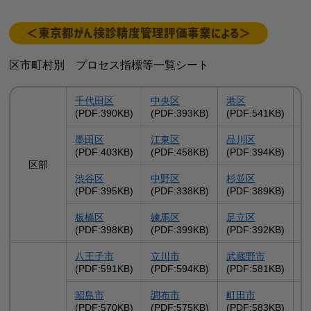
＜東京都がん検診精度管理評価事業による＞
区市町村別 プロセス指標等一覧シート
千代田区
中央区
港区
(PDF:390KB)
(PDF:393KB)
(PDF:541KB)
(
墨田区
江東区
品川区
(PDF:403KB)
(PDF:458KB)
(PDF:394KB)
(
区部
渋谷区
中野区
杉並区
(PDF:395KB)
(PDF:338KB)
(PDF:389KB)
(
板橋区
練馬区
足立区
(PDF:398KB)
(PDF:399KB)
(PDF:392KB)
(
八王子市
立川市
武蔵野市
(PDF:591KB)
(PDF:594KB)
(PDF:581KB)
(
昭島市
調布市
町田市
(PDF:570KB)
(PDF:575KB)
(PDF:583KB)
(